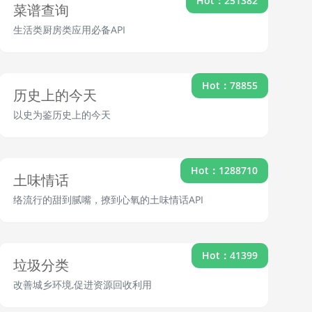
Hot：251382
菜谱查询
生活类厨房类应用必备API
Hot：78855
历史上的今天
以史为鉴历史上的今天
Hot：1288710
土味情话
络流行的甜到腻嘴，撩到心氧的土味情话API
Hot：41399
垃圾分类
改善城乡环境,促进资源回收利用