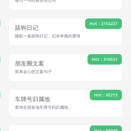
每日一句经典英语范句
Hot：2154227
舔狗日记
随机一条舔狗日记，记录卑微的爱情
Hot：316531
朋友圈文案
简单走心的文案句子
Hot：45213
车牌号归属地
查询全国各地车牌号码归属地
Hot：56049